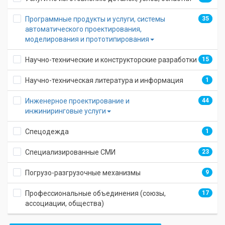
Программные продукты и услуги, системы
35
15
автоматического проектирования,
моделирования и прототипирования
Научно-технические и конструкторские разработки
15
Научно-техническая литература и информация
1
Инженерное проектирование и
44
32
инжиниринговые услуги
Спецодежда
1
Специализированные СМИ
23
Погрузо-разгрузочные механизмы
9
Профессиональные объединения (союзы,
17
ассоциации, общества)