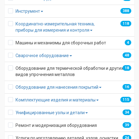
Инструмент
388
16
Координатно-измерительная техника,
118
7
приборы для измерения и контроля
Машины и механизмы для сборочных работ
4
Сварочное оборудование
48
2
Оборудование для термической обработки и других
18
видов упрочнения металлов
Оборудование для нанесения покрытий
16
12
Комплектующие изделия и материалы
115
0
Унифицированные узлы и детали
34
2
Ремонт и модернизация оборудования
39
Услуги по изготовлению деталей, узлов, оснастки
24