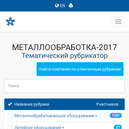
EN
Toggl
navig
МЕТАЛЛООБРАБОТКА-2017
Тематический рубрикатор
Найти компании по отмеченным рубрикам
Название рубрики
Участников
Металлообрабатывающее оборудование
1241
13
Литейное оборудование
27
2