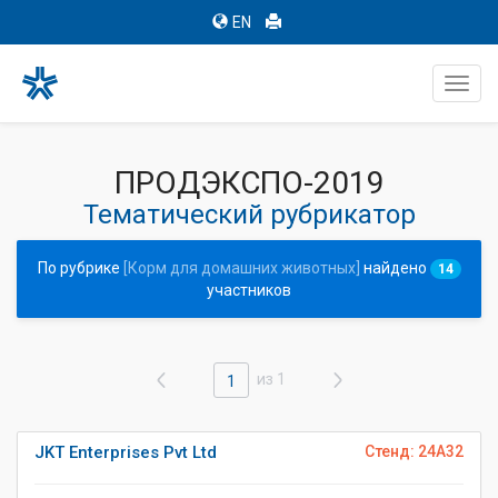
EN
Toggl
navig
ПРОДЭКСПО-2019
Тематический рубрикатор
По рубрике
[Корм для домашних животных]
найдено
14
участников
из 1
1
JKT Enterprises Pvt Ltd
Стенд: 24A32