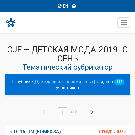
EN
Toggl
navig
CJF – ДЕТСКАЯ МОДА-2019. О
СЕНЬ
Тематический рубрикатор
По рубрике
[Одежда для новорожденных]
найдено
112
участников
из 3
1
5.10.15. ТМ (KOMEX SA)
Стенд: 71D75