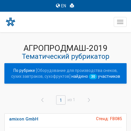
EN
Toggl
navig
АГРОПРОДМАШ-2019
Тематический рубрикатор
По рубрике
[Оборудование для производства снеков,
сухих завтраков, сухофруктов]
найдено
участников
30
из 1
1
amixon GmbH
Стенд: FB085