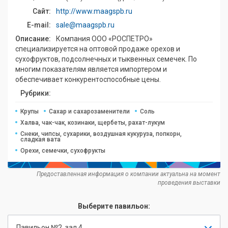
Сайт:
http://www.maagspb.ru
E-mail:
sale@maagspb.ru
Описание:
Компания ООО «РОСПЕТРО»
специализируется на оптовой продаже орехов и
сухофруктов, подсолнечных и тыквенных семечек. По
многим показателям является импортером и
обеспечивает конкурентоспособные цены.
Рубрики:
Крупы
Сахар и сахарозаменители
Соль
Халва, чак-чак, козинаки, щербеты, рахат-лукум
Снеки, чипсы, сухарики, воздушная кукуруза, попкорн,
сладкая вата
Орехи, семечки, сухофрукты
Предоставленная информация о компании актуальна на момент
проведения выставки
Выберите павильон:
Павильон №2, зал 4