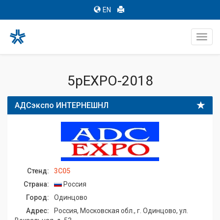
EN
Toggl
navig
5pEXPO-2018
АДСэкспо ИНТЕРНЕШНЛ
Стенд:
3C05
Страна:
Россия
Город:
Одинцово
Адрес:
Россия, Московская обл., г. Одинцово, ул.