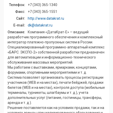
Телефон:
+7 (343) 365-1340
Факс:
+7 (343) 365-1551
Сайт:
http://www.datakrat.ru
E-mail:
dk@datakrat.ru
Описание:
Компания «ДатаКрат-Е» — ведущий
разработчик программного обеспечения и комплексный
интегратор платежно-пропускных систем в России.
Специализированный программно-аппаратный комплекс
«БАРС. ЭКСПО-2» собственной разработки предназначен
для автоматизации и информационно-технического
обслуживания массовых мероприятий.
Мы работаем с выставками, ярмарками, концертами,
форумами, спортивными мероприятиями и т. д.
Система позволяет организовать процессы регистрации
участников (WEB и на местах), печати бейджей, продажи
билетов (WEB и на местах), контроля доступа (мобильные
терминалы, турникеты, шлагбаумы и т. д.), учета
дополнительных услуг (питание, гостиницы, трансферы,
аренда и т. д.).
Решение поставляется как на условиях продажи, так и на
условиях аренды специализированного оборудования и