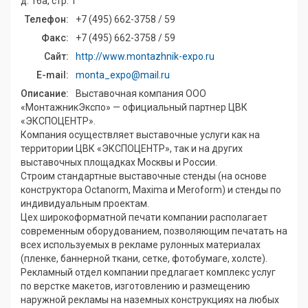
д. 16а, стр. 1
Телефон:
+7 (495) 662-3758 / 59
Факс:
+7 (495) 662-3758 / 59
Сайт:
http://www.montazhnik-expo.ru
E-mail:
monta_expo@mail.ru
Описание:
Выставочная компания ООО
«МонтажникЭкспо» — официальный партнер ЦВК
«ЭКСПОЦЕНТР».
Компания осуществляет выставочные услуги как на
территории ЦВК «ЭКСПОЦЕНТР», так и на других
выставочных площадках Москвы и России.
Строим стандартные выставочные стенды (на основе
конструктора Octanorm, Maxima и Meroform) и стенды по
индивидуальным проектам.
Цех широкоформатной печати компании располагает
современным оборудованием, позволяющим печатать на
всех используемых в рекламе рулонных материалах
(пленке, баннерной ткани, сетке, фотобумаге, холсте).
Рекламный отдел компании предлагает комплекс услуг
по верстке макетов, изготовлению и размещению
наружной рекламы на наземных конструкциях на любых