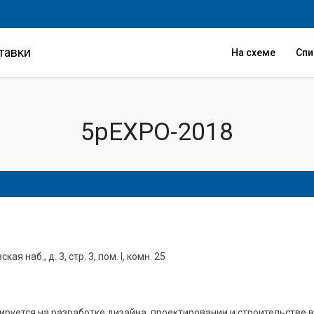
тавки
На схеме
Сп
5pEXPO-2018
ая наб., д. 3, стр. 3, пом. I, комн. 25
руется на разработке дизайна, проектировании и строительстве