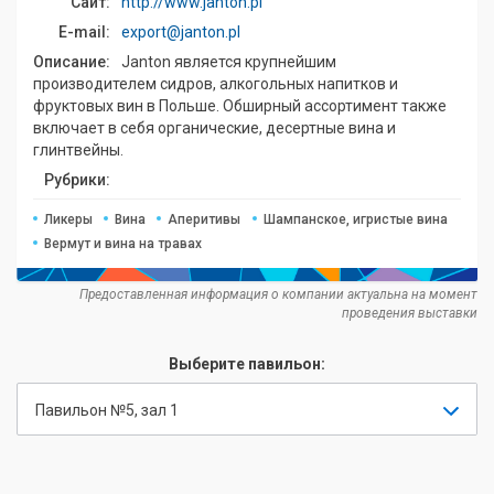
Сайт:
http://www.janton.pl
E-mail:
export@janton.pl
Описание:
Janton является крупнейшим
производителем сидров, алкогольных напитков и
фруктовых вин в Польше. Обширный ассортимент также
включает в себя органические, десертные вина и
глинтвейны.
Рубрики:
Ликеры
Вина
Аперитивы
Шампанское, игристые вина
Вермут и вина на травах
Предоставленная информация о компании актуальна на момент
проведения выставки
Выберите павильон:
Павильон №5, зал 1