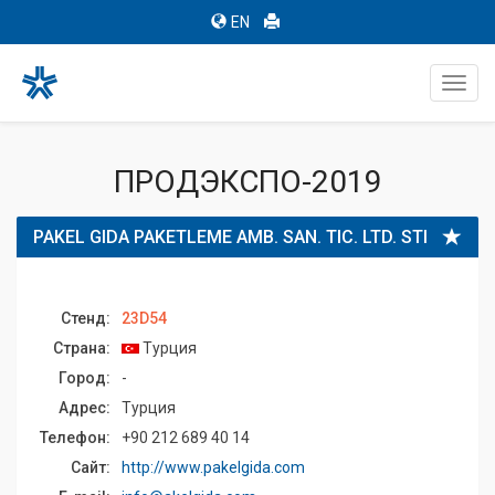
EN
Toggl
navig
ПРОДЭКСПО-2019
PAKEL GIDA PAKETLEME AMB. SAN. TIC. LTD. STI
Стенд:
23D54
Страна:
Турция
Город:
-
Адрес:
Турция
Телефон:
+90 212 689 40 14
Сайт:
http://www.pakelgida.com