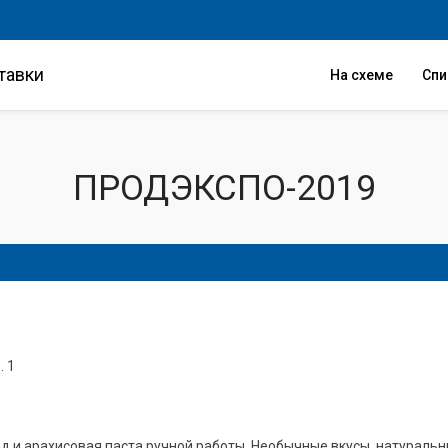
тавки
На схеме
Сп
ПРОДЭКСПО-2019
. 1
 и арахисовая паста ручной работы. Необычные вкусы, натураль