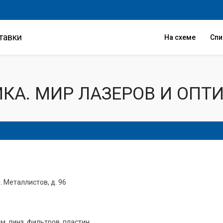
тавки
На схеме
Сп
КА. МИР ЛАЗЕРОВ И ОПТИ
. Металлистов, д. 96
, линз, фильтров, пластин.