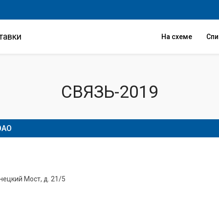
тавки
На схеме
Сп
СВЯЗЬ-2019
ОАО
знецкий Мост, д. 21/5