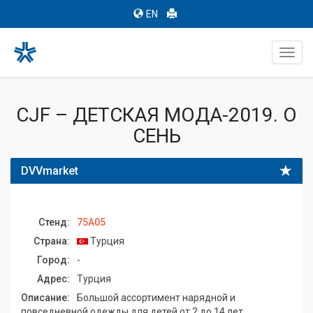
EN
Toggl
navig
CJF – ДЕТСКАЯ МОДА-2019. О
СЕНЬ
DVVmarket
Стенд:
75A05
Страна:
Турция
Город:
-
Адрес:
Турция
Описание:
Большой ассортимент нарядной и
повседневной одежды для детей от 2 до 14 лет.