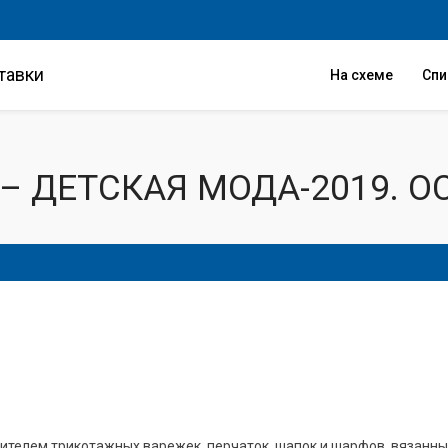
тавки
На схеме
Сп
 – ДЕТСКАЯ МОДА-2019. О
ителем трикотажных варежек, перчаток, шапок и шарфов, вязанн