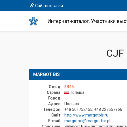
Сайт выставки
Интернет-каталог. Участники выс
CJF
MARGOT BIS
Стенд:
3B45
Страна:
Польша
Город:
-
Адрес:
Польша
Телефон:
+48 501752455, +48 227557966
Сайт:
http://www.margotbis.ru
E-mail:
margotbis@margot-bis.pl
Описание:
«Маргот Бис» является производ