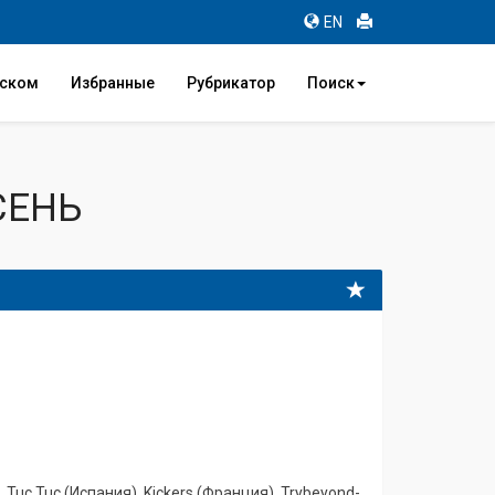
EN
иском
Избранные
Рубрикатор
Поиск
СЕНЬ
c Tuc (Испания), Kickers (Франция), Trybeyond-