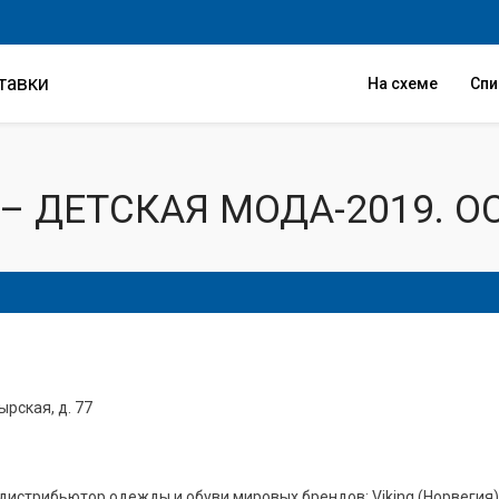
тавки
На схеме
Сп
 – ДЕТСКАЯ МОДА-2019. О
ырская, д. 77
трибьютор одежды и обуви мировых брендов: Viking (Норвегия), Tu