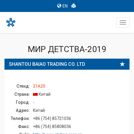
EN
Toggl
navig
МИР ДЕТСТВА-2019
SHANTOU BAIAO TRADING CO. LTD
Стенд:
21A20
Страна:
Китай
Город:
-
Адрес:
Китай
Телефон:
+86 (754) 85721036
Факс:
+86 (754) 85808036