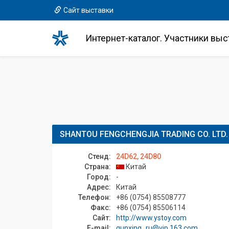
Сайт выставки
Интернет-каталог. Участники выс
SHANTOU FENGCHENGJIA TRADING CO. LTD.
Стенд:
24D62, 24D80
Страна:
Китай
Город:
-
Адрес:
Китай
Телефон:
+86 (0754) 85508777
Факс:
+86 (0754) 85506114
Сайт:
http://www.ystoy.com
E-mail:
qunxing_ru@vip.163.com