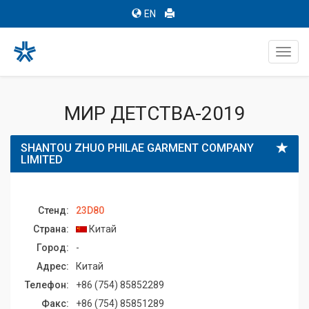
EN
Toggl
navig
МИР ДЕТСТВА-2019
SHANTOU ZHUO PHILAE GARMENT COMPANY
LIMITED
Стенд:
23D80
Страна:
Китай
Город:
-
Адрес:
Китай
Телефон:
+86 (754) 85852289
Факс:
+86 (754) 85851289