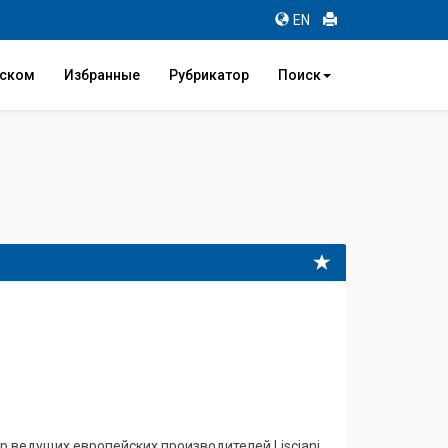
EN
иском
Избранные
Рубрикатор
Поиск
 ведущих европейских производителей Lisciani