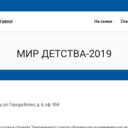
тавки
На схеме
Сп
МИР ДЕТСТВА-2019
 ул. Города Волос, д. 6, оф. 904
оссии и странах Таможенного союза обучающих и развивающих игр