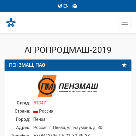
EN
Toggl
navig
АГРОПРОДМАШ-2019
ПЕНЗМАШ, ПАО
Стенд:
81C47
Страна:
Россия
Город:
Пенза
Адрес:
Россия, г. Пенза, ул. Баумана, д. 30
Телефон:
+7 (8412) 36-96-21, 32-49-33