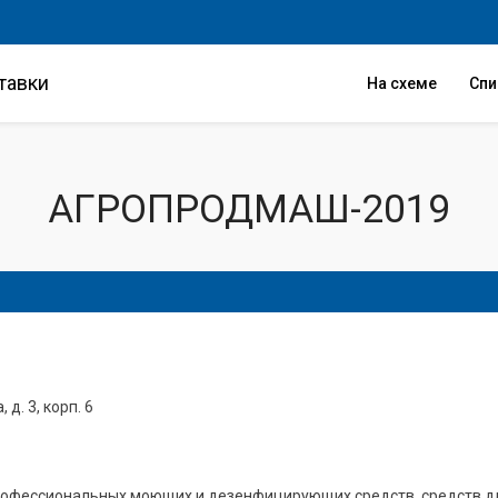
тавки
На схеме
Сп
АГРОПРОДМАШ-2019
 д. 3, корп. 6
рофессиональных моющих и дезенфицирующих средств, средств дл