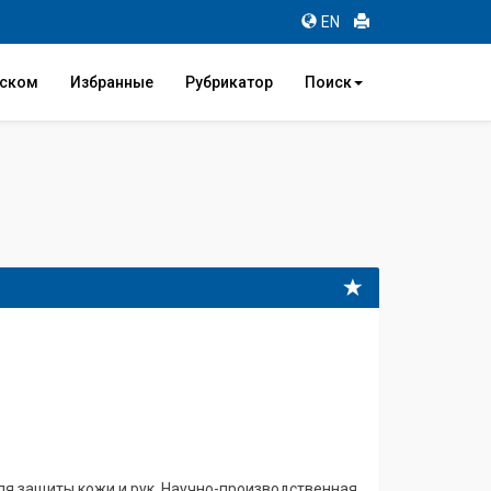
EN
иском
Избранные
Рубрикатор
Поиск
я защиты кожи и рук. Научно-производственная