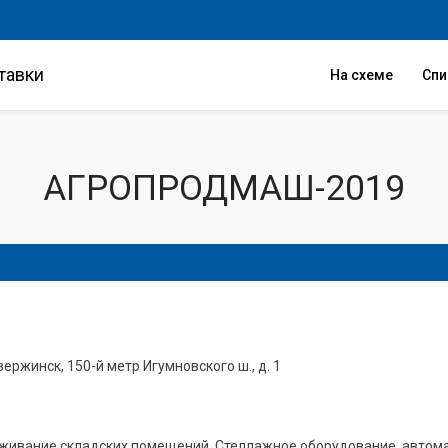
тавки
На схеме
Сп
АГРОПРОДМАШ-2019
зержинск, 150-й метр Игумновского ш., д. 1
ивание складских помещений. Стеллажное оборудование, автомат