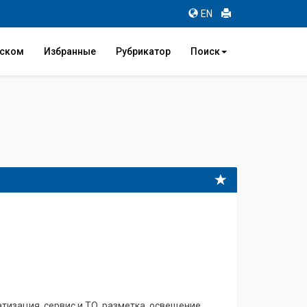
EN
иском
Избранные
Рубрикатор
Поиск
изация, сервис и ТО, разметка, освещение,