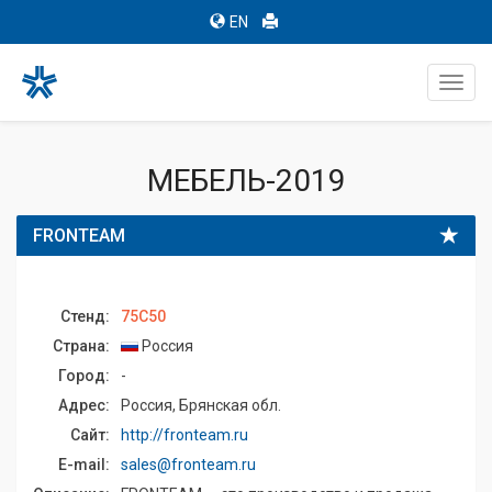
EN
Toggl
navig
МЕБЕЛЬ-2019
FRONTEAM
Стенд:
75C50
Страна:
Россия
Город:
-
Адрес:
Россия, Брянская обл.
Сайт:
http://fronteam.ru
E-mail:
sales@fronteam.ru