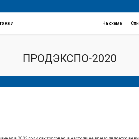
тавки
На схеме
Сп
ПРОДЭКСПО-2020
ванная в 2003 году как торговая, в настоящее время является ве