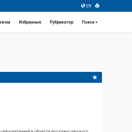
EN
иском
Избранные
Рубрикатор
Поиск
дущей компанией в области продажи широкого