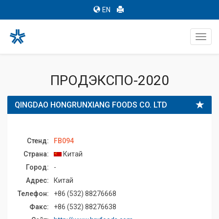
EN
Toggl
navig
ПРОДЭКСПО-2020
QINGDAO HONGRUNXIANG FOODS CO. LTD
Стенд:
FB094
Страна:
Китай
Город:
-
Адрес:
Китай
Телефон:
+86 (532) 88276668
Факс:
+86 (532) 88276638