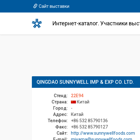
Сайт выставки
Интернет-каталог. Участники выс
QINGDAO SUNNYWELL IMP & EXP CO. LTD.
Стенд:
22E94
Страна:
Китай
Город:
-
Адрес:
Китай
Телефон:
+86 532 85790136
Факс:
+86 532 85790127
Сайт:
http://www.sunnywellfoods.com
E-mail:
miyama@sunnywellfoods.com