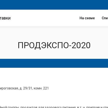
тавки
На схеме
Сп
ПРОДЭКСПО-2020
Пироговская, д. 29/31, комн. 221
ой группы, продуктов для здорового питания, в т. ч. приправ и с