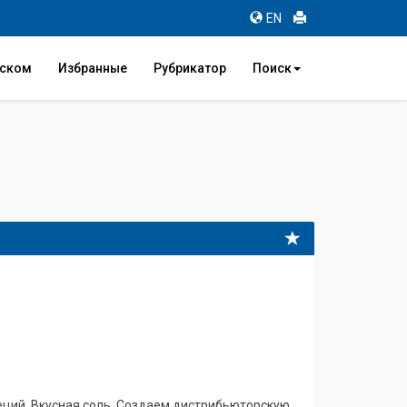
EN
иском
Избранные
Рубрикатор
Поиск
пеций. Вкусная соль. Создаем дистрибьюторскую