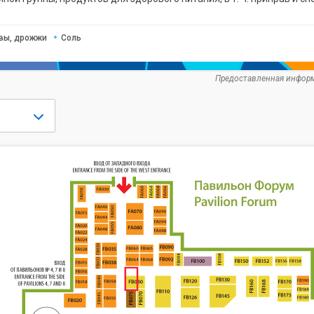
авы, дрожжи
Соль
Предоставленная информ