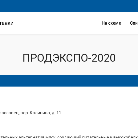
тавки
На схеме
Сп
ПРОДЭКСПО-2020
рославец, пер. Калинина, д. 11
ительных альтернатив мясу, создающий питательные и высокобелк