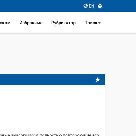
EN
иском
Избранные
Рубрикатор
Поиск
овые аналоги мясу, полностью повторяющие его