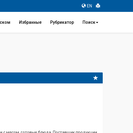
EN
иском
Избранные
Рубрикатор
Поиск
и с мясом, готовые блюда. Поставщик продукции