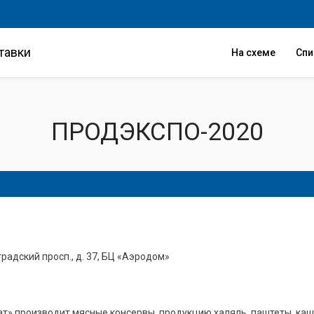
тавки
На схеме
Сп
ПРОДЭКСПО-2020
градский просп., д. 37, БЦ «Аэродом»
т» производит мясные консервы, продукцию халяль, паштеты, каш