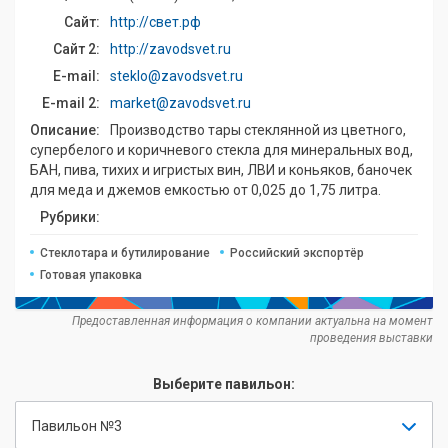
Сайт:
http://свет.рф
Сайт 2:
http://zavodsvet.ru
E-mail:
steklo@zavodsvet.ru
E-mail 2:
market@zavodsvet.ru
Описание:
Производство тары стеклянной из цветного,
супербелого и коричневого стекла для минеральных вод,
БАН, пива, тихих и игристых вин, ЛВИ и коньяков, баночек
для меда и джемов емкостью от 0,025 до 1,75 литра.
Рубрики:
Стеклотара и бутилирование
Российский экспортёр
Готовая упаковка
Предоставленная информация о компании актуальна на момент
проведения выставки
Выберите павильон:
Павильон №3