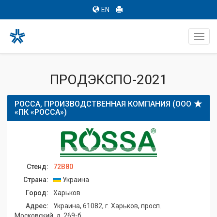
EN
Toggl
navig
ПРОДЭКСПО-2021
РОССА, ПРОИЗВОДСТВЕННАЯ КОМПАНИЯ (ООО
«ПК «РОССА»)
Стенд:
72B80
Страна:
Украина
Город:
Харьков
Адрес:
Украина, 61082, г. Харьков, просп.
Московский, д. 269-б