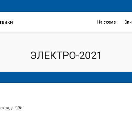
тавки
На схеме
Сп
ЭЛЕКТРО-2021
ская, д. 99а