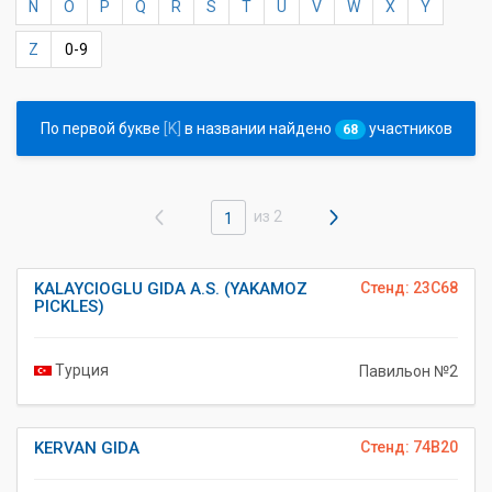
N
O
P
Q
R
S
T
U
V
W
X
Y
Z
0-9
По первой букве
[K]
в названии найдено
участников
68
из 2
1
KALAYCIOGLU GIDA A.S. (YAKAMOZ
Стенд: 23C68
PICKLES)
Турция
Павильон №2
KERVAN GIDA
Стенд: 74B20