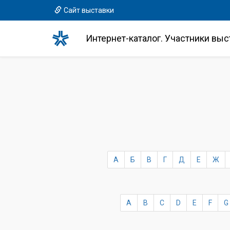
Сайт выставки
Интернет-каталог. Участники выс
А
Б
В
Г
Д
Е
Ж
A
B
C
D
E
F
G