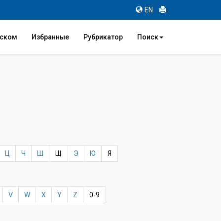
EN
иском
Избранные
Рубрикатор
Поиск
Ц
Ч
Ш
Щ
Э
Ю
Я
V
W
X
Y
Z
0-9