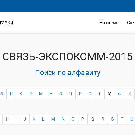
тавки
На схеме
Сп
СВЯЗЬ-ЭКСПОКОММ-2015
Поиск по алфавиту
З
И
К
Л
М
Н
О
П
Р
С
Т
У
Ф
Х
H
I
J
K
L
M
N
O
P
Q
R
S
T
U