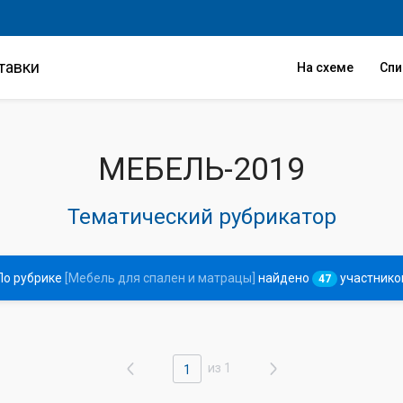
тавки
На схеме
Сп
МЕБЕЛЬ-2019
Тематический рубрикатор
По рубрике
[Мебель для спален и матрацы]
найдено
участнико
47
из 1
1