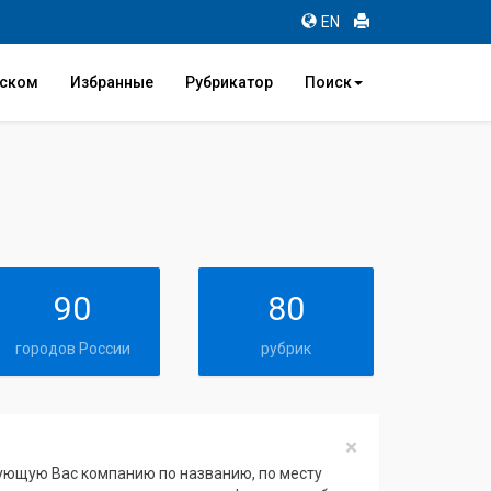
EN
иском
Избранные
Рубрикатор
Поиск
90
80
городов России
рубрик
×
сующую Вас компанию по названию, по месту