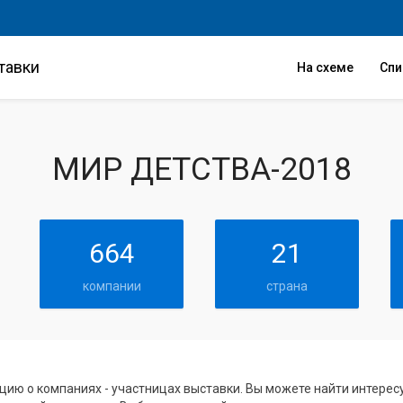
тавки
На схеме
Сп
МИР ДЕТСТВА-2018
664
21
компании
страна
цию о компаниях - участницах выставки. Вы можете найти интере