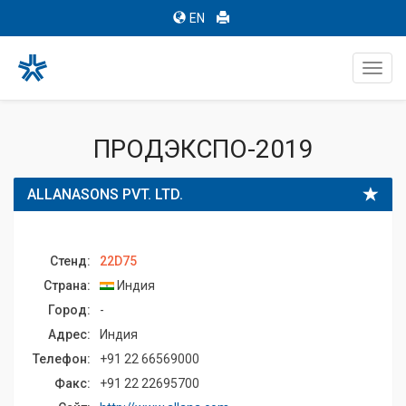
EN
Toggl
navig
ПРОДЭКСПО-2019
ALLANASONS PVT. LTD.
Стенд:
22D75
Страна:
Индия
Город:
-
Адрес:
Индия
Телефон:
+91 22 66569000
Факс:
+91 22 22695700