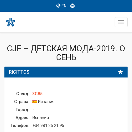
EN
Toggl
navig
CJF – ДЕТСКАЯ МОДА-2019. О
СЕНЬ
RICITTOS
Стенд:
3G85
Страна:
Испания
Город:
-
Адрес:
Испания
Телефон:
+34 981 25 21 95